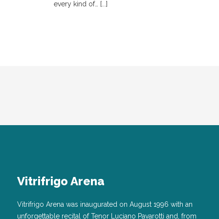
every kind of… [...]
Vitrifrigo Arena
Vitrifrigo Arena was inaugurated on August 1996 with an
unforgettable recital of Tenor Luciano Pavarotti and, from