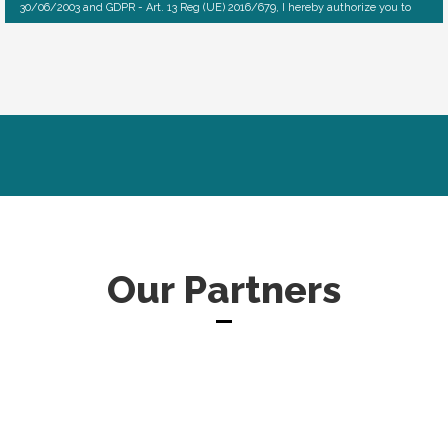
30/06/2003 and GDPR - Art. 13 Reg (UE) 2016/679, I hereby authorize you to
use and process my personal details -
Privacy policy
Our Partners