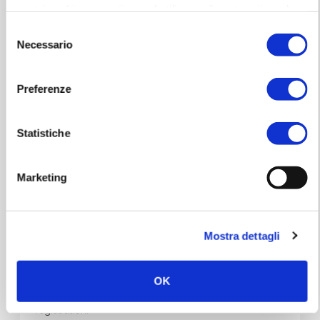
Come and see
Alessandro Cattelan
and the jury at work,
nostri cookie se continua ad utilizzare il nostro sito web.
Enjoy hours and hours of live music!
Selezione
Necessario
del
consenso
Info for the pubblic
Preferenze
To participate just fill in the form you find here
http://bit.ly/AudizioniXF11
or send an e-mail at
Statistiche
pubblico.pesaro@xfactor.it
Entry is forbidden for children under 12 years of age.
Marketing
Minors (but older than 12) must be accompanied by
at least one parent.
Mostra dettagli
The call will be at 14.30
The deadline is 00.30.
OK
It will be mandatory to stay until the end of the
registration.