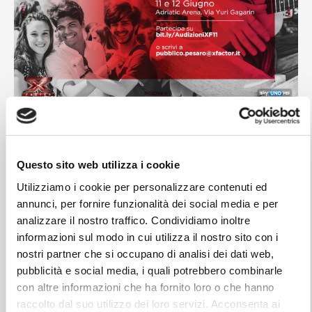
From 11-Jun to 12-Jun-2017
Questo sito web utilizza i cookie
Auditions X Factor Italy 2017
Utilizziamo i cookie per personalizzare contenuti ed
annunci, per fornire funzionalità dei social media e per
The castings are over and the # XF11 judges climb up because
analizzare il nostro traffico. Condividiamo inoltre
it's finally their turn!
informazioni sul modo in cui utilizza il nostro sito con i
nostri partner che si occupano di analisi dei dati web,
Fedez
,
Manuel Agnelli
,
Levante
and
Mara Maionchi
are
pubblicità e social media, i quali potrebbero combinarle
ready to sit at the most popular television table and fill in Yes
con altre informazioni che ha fornito loro o che hanno
and No the aspiring X Factor 2017 contestants at the
Auditions
!
raccolto dal suo utilizzo dei loro servizi. Acconsenta ai