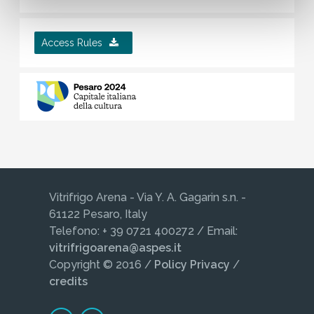
Access Rules
Vitrifrigo Arena - Via Y. A. Gagarin s.n. -
61122 Pesaro, Italy
Telefono: + 39 0721 400272 / Email:
vitrifrigoarena@aspes.it
Copyright © 2016 /
Policy Privacy
/
credits