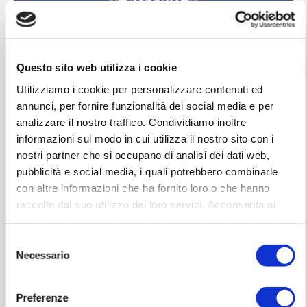
Questo sito web utilizza i cookie
Utilizziamo i cookie per personalizzare contenuti ed
annunci, per fornire funzionalità dei social media e per
analizzare il nostro traffico. Condividiamo inoltre
From 11-Aug to 20-Aug-2019
informazioni sul modo in cui utilizza il nostro sito con i
nostri partner che si occupano di analisi dei dati web,
pubblicità e social media, i quali potrebbero combinarle
Semiramis
con altre informazioni che ha fornito loro o che hanno
raccolto dal suo utilizzo dei loro servizi. Acconsenta ai
Date
: August 11, 14, 17 e 20 - 7.00 pm
nostri cookie se continua ad utilizzare il nostro sito web.
Director
: Michele Mariotti
Selezione
Necessario
del
Direction:
Graham Vick
consenso
Scenes and Costumes:
Stuart Nunn
Preferenze