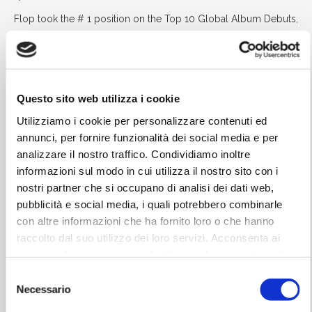
Flop took the # 1 position on the Top 10 Global Album Debuts,
the ranking of the most listened to records in the world on
Spotify in the debut weekend (1-3 October). An exceptional
result also for the radio single Kumite which ranks at # 10 of
the Top 10 Global Songs Debut.
Questo sito web utilizza i cookie
Info:
info@besteventi.it
Utilizziamo i cookie per personalizzare contenuti ed
annunci, per fornire funzionalità dei social media e per
analizzare il nostro traffico. Condividiamo inoltre
informazioni sul modo in cui utilizza il nostro sito con i
nostri partner che si occupano di analisi dei dati web,
Info ticket
pubblicità e social media, i quali potrebbero combinarle
Stalls standing Seats: € 40,00 + € 6,00 presale
con altre informazioni che ha fornito loro o che hanno
raccolto dal suo utilizzo dei loro servizi. Acconsenta ai
Tribune telescopiche: € 50,00 + € 7,50 presale
nostri cookie se continua ad utilizzare il nostro sito web.
1° Anello Est/Ovest: € 45,00 + € 6,75 presale
2° Anello Est/Ovest: € 40,00 + € 6,00 diritti di
Selezione
prevendita
Necessario
del
Tribuna frontale: € 35,00 + € 5,25 diritti presale
consenso