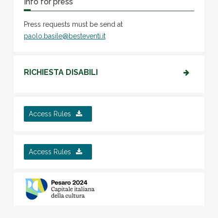
Info for press
Press requests must be send at
paolo.basile@besteventi.it
RICHIESTA DISABILI
Access Rules
Access Rules