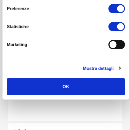
Preferenze
VIP Package Early Entrance (*): € 55,00 + € 6,00
presale
(*)
VIP Package Early Entrance:
Statistiche
€ 15,00 + € 40,00 Single Standing Place + € 6,00
presale
EARLY ENTRANCE also include:
Marketing
• 1 ticket for the show
• Early Entry: priority access to the venue
Mostra dettagli
Presale:
Online on:
-
TICKETONE
OK
-
VIVATICKET
.