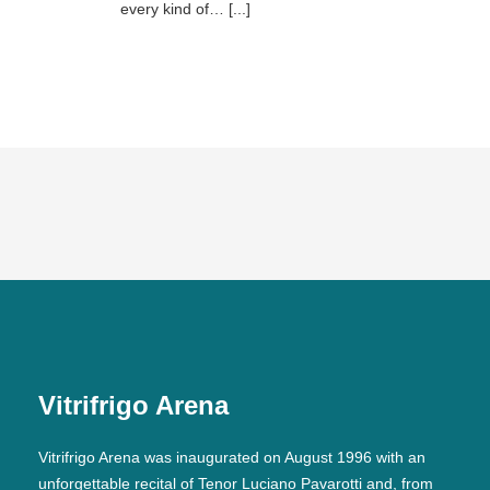
every kind of… [...]
Vitrifrigo Arena
Vitrifrigo Arena was inaugurated on August 1996 with an
unforgettable recital of Tenor Luciano Pavarotti and, from