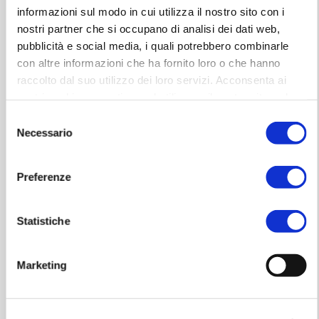
informazioni sul modo in cui utilizza il nostro sito con i
nostri partner che si occupano di analisi dei dati web,
pubblicità e social media, i quali potrebbero combinarle
Info biglietti
con altre informazioni che ha fornito loro o che hanno
Poltronissima Platinum - €
95,00
raccolto dal suo utilizzo dei loro servizi. Acconsenta ai
nostri cookie se continua ad utilizzare il nostro sito web.
Poltronissima Gold - €
85,00
Selezione
Poltronissima - €
75,00
Necessario
del
Poltrona - €
60,00
consenso
Tribunette telescopiche numerate - €
50,00
Preferenze
Tribuna frontale numerata - €
45,00
Statistiche
Gradinata non numerata - €
30,00
Prezzi comprensivi di diritti prevendita
Marketing
Prevendite