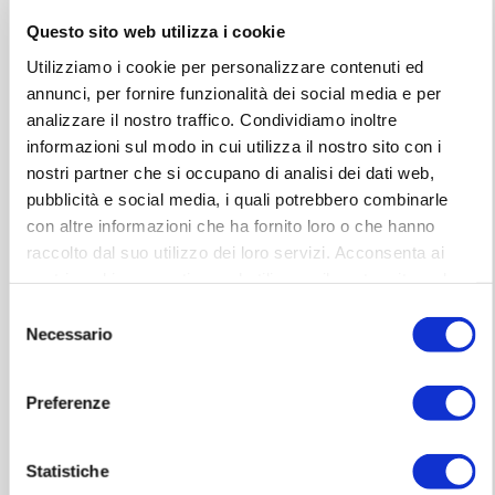
Questo sito web utilizza i cookie
Utilizziamo i cookie per personalizzare contenuti ed
annunci, per fornire funzionalità dei social media e per
analizzare il nostro traffico. Condividiamo inoltre
informazioni sul modo in cui utilizza il nostro sito con i
nostri partner che si occupano di analisi dei dati web,
pubblicità e social media, i quali potrebbero combinarle
16 dic 2018, 19:05
con altre informazioni che ha fornito loro o che hanno
raccolto dal suo utilizzo dei loro servizi. Acconsenta ai
nostri cookie se continua ad utilizzare il nostro sito web.
VL Pesaro vs Vanoli Basket Cremona
Selezione
Necessario
del
consenso
Per informazioni:
www.victorialibertas.it
Preferenze
0721-403964
Clicca qui per prezzo biglietti
Statistiche