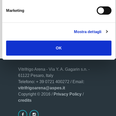
Marketing
Mostra dettagli
Regole di accesso
OK
Vitrifrigo Arena - Via Y. A. Gagarin s.n. -
61122 Pesaro, Italy
Telefono: + 39 0721 400272 / Email:
vitrifrigoarena@aspes.it
Copyright © 2016 /
Privacy Policy
/
credits