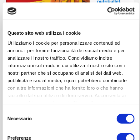
Questo sito web utilizza i cookie
Utilizziamo i cookie per personalizzare contenuti ed
annunci, per fornire funzionalità dei social media e per
30 gen 2022, 18:30
analizzare il nostro traffico. Condividiamo inoltre
informazioni sul modo in cui utilizza il nostro sito con i
Carpegna Prosciutto Basket Pesaro vs
nostri partner che si occupano di analisi dei dati web,
pubblicità e social media, i quali potrebbero combinarle
Nutribullet Treviso Basket
con altre informazioni che ha fornito loro o che hanno
raccolto dal suo utilizzo dei loro servizi. Acconsenta ai
nostri cookie se continua ad utilizzare il nostro sito web.
Per informazioni:
www.victorialibertas.it
Selezione
0721-403964
Necessario
del
consenso
Come previsto dal decreto legge n. 105 dal
Preferenze
23 luglio 2021, l'accesso a spettacoli aperti