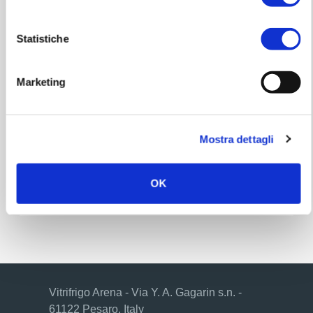
al pubblico, eventi , competizioni sportive,
fiere e concerti, è consentito, per i
Statistiche
maggiori di 12 anni, solo attraverso la
presentazione della Certificazione verde
Marketing
COVID-19, (Green Pass).
Mostra dettagli
OK
Regole di accesso
Vitrifrigo Arena - Via Y. A. Gagarin s.n. -
61122 Pesaro, Italy