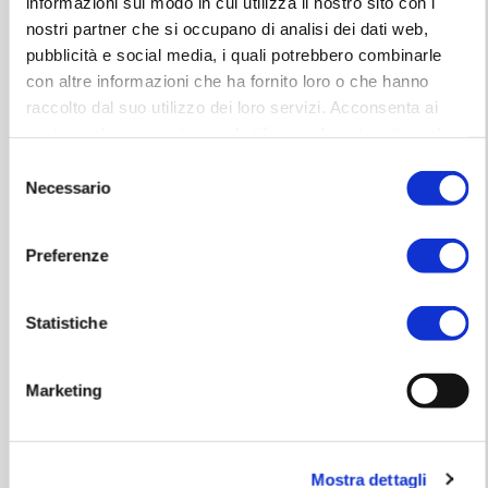
informazioni sul modo in cui utilizza il nostro sito con i
domenica 5 giugno ore 12:00
nostri partner che si occupano di analisi dei dati web,
pubblicità e social media, i quali potrebbero combinarle
con altre informazioni che ha fornito loro o che hanno
Visita il sito dell'evento:
www.rgworldcup-pesaro.it
raccolto dal suo utilizzo dei loro servizi. Acconsenta ai
nostri cookie se continua ad utilizzare il nostro sito web.
Visita la pagina Facebook:
www.facebook.com/rgworldcuppesaro
Selezione
Necessario
del
Visita il profilo Instagram:
www.instagram.com/rgworldcuppesaro
consenso
Preferenze
Statistiche
Info biglietti
I biglietti sono acquistabili online o presso gli uffici della
Vitrifrigo Arena
Marketing
Prezzi biglietti/abbonamenti
Mostra dettagli