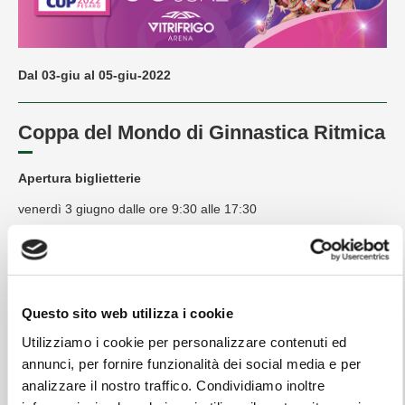
Dal 03-giu al 05-giu-2022
Coppa del Mondo di Ginnastica Ritmica
Apertura biglietterie
venerdì 3 giugno dalle ore 9:30 alle 17:30
sabato 4 giugno dalle ore 9:30 alle 18:00
domenica 5 giugno dalle ore 11:00 alle 17:00
Questo sito web utilizza i cookie
Apertura porte
Utilizziamo i cookie per personalizzare contenuti ed
venerdì 3 giugno ore 10:30
annunci, per fornire funzionalità dei social media e per
analizzare il nostro traffico. Condividiamo inoltre
sabato 4 giugno ore 10:30