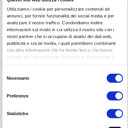
Utilizziamo i cookie per personalizzare contenuti ed
annunci, per fornire funzionalità dei social media e per
analizzare il nostro traffico. Condividiamo inoltre
informazioni sul modo in cui utilizza il nostro sito con i
nostri partner che si occupano di analisi dei dati web,
pubblicità e social media, i quali potrebbero combinarle
con altre informazioni che ha fornito loro o che hanno
06 mag 2023, 13:00
raccolto dal suo utilizzo dei loro servizi. Acconsenta ai
nostri cookie se continua ad utilizzare il nostro sito web.
Selezione
Convention Tecnocasa - Evento Privato
Necessario
del
consenso
Preferenze
Orari
Statistiche
Sabato 6 Maggio
Ore 13.00-20.00