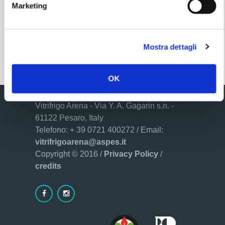
Marketing
Regole di accesso
Mostra dettagli
OK
Vitrifrigo Arena - Via Y. A. Gagarin s.n. -
61122 Pesaro, Italy
Telefono: + 39 0721 400272 / Email:
vitrifrigoarena@aspes.it
Copyright © 2016 /
Privacy Policy
/
credits